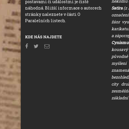
někomu o
postavami či událostmi je čistě
náhodná. Bližší informace o autorech
Satira
(z 
stránky naleznete v části O
označení 
Paralelních listech.
žánr vyu
karikatur
a záporný
KDE NÁS NAJDETE
Cynism
kousavý
původ
myšlen
zname
bezohled
city dr
zesměšňu
základní 