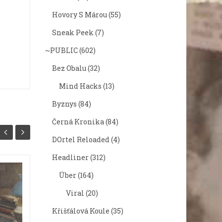
Hovory S Márou
(55)
Sneak Peek
(7)
~PUBLIC
(602)
Bez Obalu
(32)
Mind Hacks
(13)
Byznys
(84)
Černá Kronika
(84)
DOrtel Reloaded
(4)
Headliner
(312)
Über
(164)
Jak jsem psal diplomku: Velká
Jak jse
zářijová krize
Dovole
Viral
(20)
Každý si někdy musí projít krizí.
Tento dí
Křišťálová Koule
(35)
Někdo řeší špatnou známku z
osvěžen