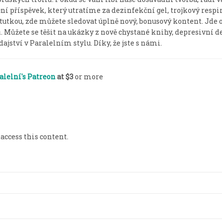
í příspěvek, který utratíme za dezinfekční gel, trojkový respir
utkou, zde můžete sledovat úplně nový, bonusový kontent. Jde 
ů. Můžete se těšit na ukázky z nově chystané knihy, depresivní d
ajství v Paralelním stylu. Díky, že jste s námi.
alelní's Patreon
at $3
or more
 access this content.