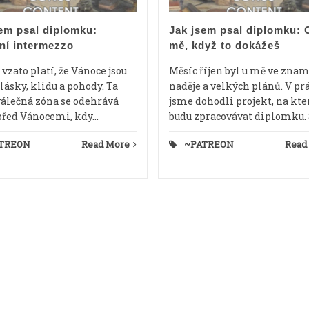
em psal diplomku:
Jak jsem psal diplomku: 
ní intermezzo
mě, když to dokážeš
vzato platí, že Vánoce jsou
Měsíc říjen byl u mě ve zna
lásky, klidu a pohody. Ta
naděje a velkých plánů. V pr
válečná zóna se odehrává
jsme dohodli projekt, na kt
před Vánocemi, kdy...
budu zpracovávat diplomku. S
TREON
Read More
~PATREON
Read