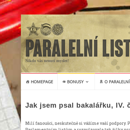
Nikdo vás nenutí myslet!
Skip
HOMEPAGE
BONUSY
O PARALELNÍ
to
content
Jak jsem psal bakalářku, IV. 
Milí fanoušci, neskutečně si vážíme vaší podpory. P
Parlamentním listům a rozpulzovala tak žilky pror