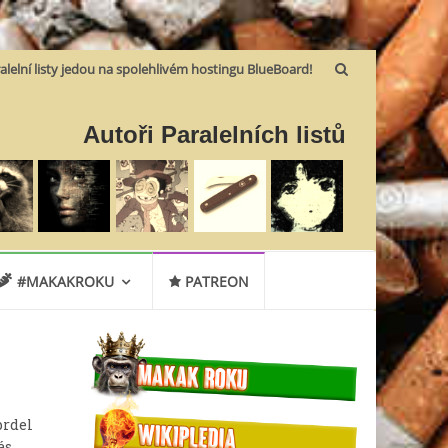
alelní listy jedou na spolehlivém hostingu BlueBoard!
Autoři Paralelních listů
#MAKAKROKU
PATREON
prdel
ás