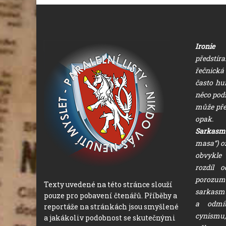
Ironie
(ř
předstíra
řečnická 
často hu
něco pods
může přeh
opak.
Sarkasm
masa“) oz
obvykle v
rozdíl 
porozum
Texty uvedené na této stránce slouží
sarkasmu
pouze pro pobavení čtenářů. Příběhy a
a odmí
reportáže na stránkách jsou smyšlené
cynismu,
a jakákoliv podobnost se skutečnými