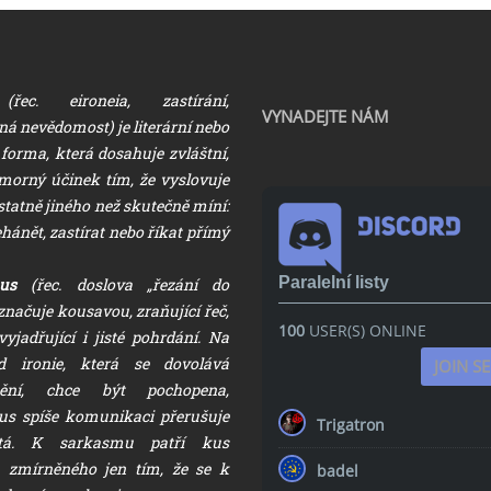
ec. eironeia, zastírání,
VYNADEJTE NÁM
ná nevědomost) je literární nebo
forma, která dosahuje zvláštní,
morný účinek tím, že vyslovuje
tatně jiného než skutečně míní:
ánět, zastírat nebo říkat přímý
Paralelní listy
us
(řec. doslova „řezání do
načuje kousavou, zraňující řeč,
100
USER(S) ONLINE
yjadřující i jisté pohrdání. Na
od ironie, která se dovolává
JOIN S
ění, chce být pochopena,
s spíše komunikaci přerušuje
Trigatron
tá. K sarkasmu patří kus
 zmírněného jen tím, že se k
badel