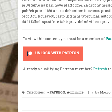
přivítáme na naší nové platformě. Za drobný měsíčn
pohřeb prarodičů a sex s dekontaminovanou prostit
osobitou, kousavou, často intimní tvorbu nás, autor
dá-li Ďábel, spustíme také pravidelné video zpravod
To view this content, you must be a member of
Par
UNLOCK WITH PATREON
Already a qualifying Patreon member?
Refresh
to
Categories:
~PATREON
,
Admin life
/
by
Mᴀʟᴄᴏ