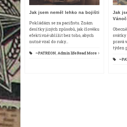
cerátem
Jak jsem neměl lehko na bojišti
Jak js
Vánoč
d More
Pokládám se za pacifistu. Znám
desítky jiných způsobů, jak člověku
Obecně 
efektivně ublížit bez toho, abych
svátky 
nutně vzal do ruky...
pravá 
týden 
~PATREON
,
Admin life
Read More
~PA