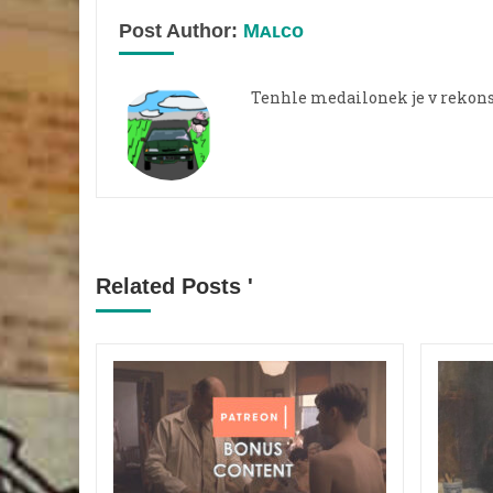
Post Author:
Mᴀʟᴄᴏ
Tenhle medailonek je v rekons
Related Posts '
ěžím
chání