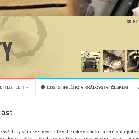
Skip
Par
to
content
CH LISTECH
COSI SHNILÉHO V KRÁLOVSTVÍ ČESKÉM
část
rávě díky vám se z nás stala satirická stránka, která nakopala 
uských trollů. Pokud se vám líbí naše dosavadní tvorba, rádi v