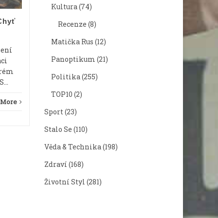
názvosloví v chemii. Jiný zase řeší
koulí v 
Kultura
(74)
erektilní dysfunkci...
z máty. J
Chyť
Recenze
(8)
~PATREON
Read More
~PAT
Matička Rus
(12)
mení
Panoptikum
(21)
áci
erém
Politika
(255)
...
TOP10
(2)
 More
Sport
(23)
Stalo Se
(110)
Věda & Technika
(198)
Zdraví
(168)
Životní Styl
(281)