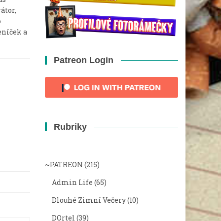
átor,
o
eníček a
Patreon Login
Rubriky
~PATREON
(215)
Admin Life
(65)
Dlouhé Zimní Večery
(10)
DOrtel
(39)