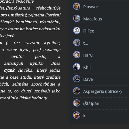
brací a vyslovuje.
Plaswor
lat. (lanx) satura – všehochuť) je
pro umělecký, zejména literární
Macafous
žívající komičnosti, výsměchu,
y a ironie ke kritice nedostatků
FilFee
ch jevů.
us
(z řec. κυνικός kynikós,
t...
 < κύων kyón, pes) označuje
Haru
ně životní postoj a
í antických kyniků. Dnes
Khil
ná
cynik
člověka, který jedná
ně a beze studu, který zraňuje
Dave
uhých, zejména zpochybňuje a
je to, co druzí uznávají jako
Aspergerix (lotricek)
morální a lidské hodnoty.
(Ště)pán
k...