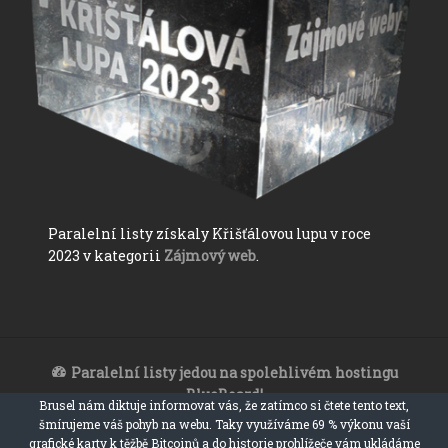
Paralelní listy získaly Křišťálovou lupu v roce
2023 v kategorii
Zájmový web
.
Paralelní listy jedou na spolehlivém hostingu
BlueBoard!
Brusel nám diktuje informovat vás, že zatímco si čtete tento text,
Paralelní listy 2017 - 2023
šmírujeme váš pohyb na webu. Taky využíváme 69 % výkonu vaší
ironický, satiristický a sarkastický zpravodajský web
grafické karty k těžbě Bitcoinů a do historie prohlížeče vám ukládáme