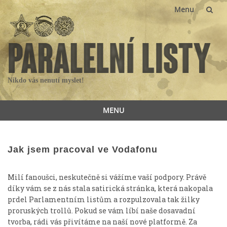
Menu
Skip
to
content
Nikdo vás nenutí myslet!
MENU
Skip
to
content
Jak jsem pracoval ve Vodafonu
Milí fanoušci, neskutečně si vážíme vaší podpory. Právě
díky vám se z nás stala satirická stránka, která nakopala
prdel Parlamentním listům a rozpulzovala tak žilky
proruských trollů. Pokud se vám líbí naše dosavadní
tvorba, rádi vás přivítáme na naší nové platformě. Za