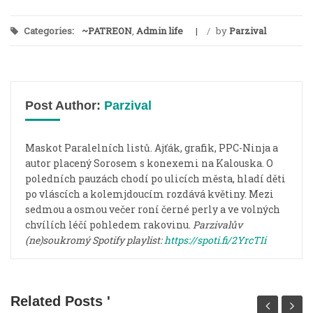
Categories:
~PATREON
,
Admin life
/
by
Parzival
Post Author:
Parzival
Maskot Paralelních listů. Ajťák, grafik, PPC-Ninja a
autor placený Sorosem s konexemi na Kalouska. O
poledních pauzách chodí po ulicích města, hladí děti
po vláscích a kolemjdoucím rozdává květiny. Mezi
sedmou a osmou večer roní černé perly a ve volných
chvílích léčí pohledem rakovinu.
Parzivalův
(ne)soukromý Spotify playlist:
https://spoti.fi/2YrcTIi
Related Posts '