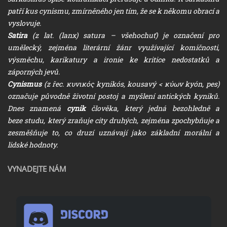
patří kus cynismu, zmírněného jen tím, že se k někomu obrací a
vyslovuje.
Satira
(z lat. (lanx) satura – všehochuť) je označení pro
umělecký, zejména literární žánr využívající komičnosti,
výsměchu, karikatury a ironie ke kritice nedostatků a
záporných jevů.
Cynismus
(z řec. κυνικός kynikós, kousavý < κύων kyón, pes)
označuje původně životní postoj a myšlení antických kyniků.
Dnes znamená
cynik
člověka, který jedná bezohledně a
beze studu, který zraňuje city druhých, zejména zpochybňuje a
zesměšňuje to, co druzí uznávají jako základní morální a
lidské hodnoty.
VYNADEJTE NÁM