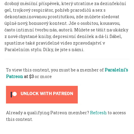
drobný měsíční příspěvek, který utratíme za dezinfekční
gel, trojkový respirátor, pohřeb prarodičů a sex s
dekontaminovanou prostitutkou, zde můžete sledovat
úplně nový, bonusový kontent. Jde o osobitou, kousavou,
často intimní tvorbu nás, autorů. Můžete se těšit na ukázky
z nově chystané knihy, depresivní deníček a dá-li Ďábel,
spustíme také pravidelné video zpravodajství v
Paralelním stylu. Díky, že jste s námi.
To view this content, you must be a member of
Paralelní's
Patreon
at $3
or more
UNLOCK WITH PATREON
Already a qualifying Patreon member?
Refresh
to access
this content.