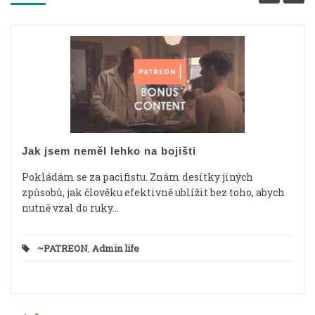
Jak jsem neměl lehko na bojišti
Pokládám se za pacifistu. Znám desítky jiných
způsobů, jak člověku efektivně ublížit bez toho, abych
nutně vzal do ruky...
~PATREON
,
Admin life