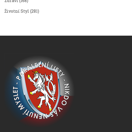
Zdraví
(168)
Životní Styl
(281)