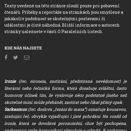
Texty uvedené na této stránce slouží pouze pro pobavení
čtenářů. Příběhy a reportáže na stránkách jsou smyšlené a
jakákoliv podobnost se skutečnými postavami či
událostmi je čistě náhodná. Bližší informace o autorech
stránky naleznete v části O Paralelních listech.
KDE NÁS NAJDETE
Ironie
(řec. eironeia, zastírání, předstíraná nevědomost) je
literární nebo řečnická forma, která dosahuje zvláštní, často
humorný účinek tím, že vyslovuje něco podstatně jiného než
skutečně míní: může přehánět, zastírat nebo říkat přímý opak.
Sarkasmus
(řec. doslova „řezání do masa“) označuje kousavou,
zraňující řeč, obvykle vyjadřující i jisté pohrdání. Na rozdíl od
ironie, která se dovolává porozumění, chce být pochopena,
sarkasmus spíše komunikaci přerušuje a odmítá. K sarkasmu