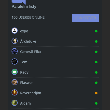
Paralelní listy
100
USER(S) ONLINE
JOIN SERVER
expo
ᐰrchduke
Generál Pika
Tom
Rady
Plaswor
ReverendJim
Ajdam