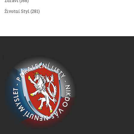
Zdraví
(168)
Životní Styl
(281)