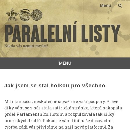
Menu
Skip
to
content
Nikdo vás nenutí myslet!
MENU
Skip
to
content
Jak jsem se stal holkou pro všechno
Milí fanoušci, neskutečně si vážíme vaší podpory. Právě
díky vám se z nás stala satirická stránka, která nakopala
prdel Parlamentním listům a rozpulzovala tak žilky
proruských trollů. Pokud se vám líbí naše dosavadní
tvorba, rádi vás přivítáme na naší nové platformě. Za