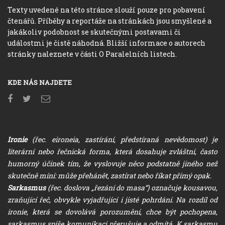
Texty uvedené na této stránce slouží pouze pro pobavení
čtenářů. Příběhy a reportáže na stránkách jsou smyšlené a
jakákoliv podobnost se skutečnými postavami či
událostmi je čistě náhodná. Bližší informace o autorech
stránky naleznete v části O Paralelních listech.
KDE NÁS NAJDETE
Ironie
(řec. eironeia, zastírání, předstíraná nevědomost) je
literární nebo řečnická forma, která dosahuje zvláštní, často
humorný účinek tím, že vyslovuje něco podstatně jiného než
skutečně míní: může přehánět, zastírat nebo říkat přímý opak.
Sarkasmus
(řec. doslova „řezání do masa“) označuje kousavou,
zraňující řeč, obvykle vyjadřující i jisté pohrdání. Na rozdíl od
ironie, která se dovolává porozumění, chce být pochopena,
sarkasmus spíše komunikaci přerušuje a odmítá. K sarkasmu