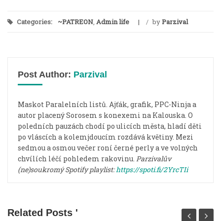
Categories:
~PATREON
,
Admin life
/
by
Parzival
Post Author:
Parzival
Maskot Paralelních listů. Ajťák, grafik, PPC-Ninja a
autor placený Sorosem s konexemi na Kalouska. O
poledních pauzách chodí po ulicích města, hladí děti
po vláscích a kolemjdoucím rozdává květiny. Mezi
sedmou a osmou večer roní černé perly a ve volných
chvílích léčí pohledem rakovinu.
Parzivalův
(ne)soukromý Spotify playlist:
https://spoti.fi/2YrcTIi
Related Posts '