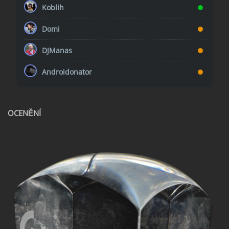
Koblih
Domi
DJManas
Androidonator
OCENĚNÍ