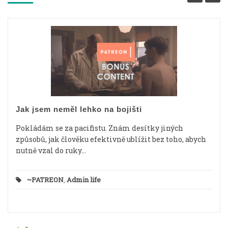
Jak jsem neměl lehko na bojišti
Pokládám se za pacifistu. Znám desítky jiných
způsobů, jak člověku efektivně ublížit bez toho, abych
nutně vzal do ruky...
~PATREON
,
Admin life