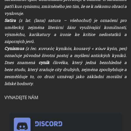
patří kus cynismu, zmírněného jen tím, že se k někomu obrací a
vyslovuje.
Satira
(z lat. (lanx) satura – všehochuť) je označení pro
umělecký, zejména literární žánr využívající komičnosti,
výsměchu, karikatury a ironie ke kritice nedostatků a
záporných jevů.
Cynismus
(z řec. κυνικός kynikós, kousavý < κύων kyón, pes)
označuje původně životní postoj a myšlení antických kyniků.
Dnes znamená
cynik
člověka, který jedná bezohledně a
beze studu, který zraňuje city druhých, zejména zpochybňuje a
zesměšňuje to, co druzí uznávají jako základní morální a
lidské hodnoty.
VYNADEJTE NÁM