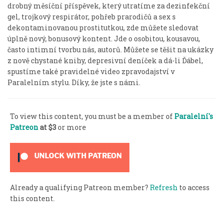
drobný měsíční příspěvek, který utratíme za dezinfekční
gel, trojkový respirátor, pohřeb prarodičů a sex s
dekontaminovanou prostitutkou, zde můžete sledovat
úplně nový, bonusový kontent. Jde o osobitou, kousavou,
často intimní tvorbu nás, autorů. Můžete se těšit na ukázky
z nově chystané knihy, depresivní deníček a dá-li Ďábel,
spustíme také pravidelné video zpravodajství v
Paralelním stylu. Díky, že jste s námi.
To view this content, you must be a member of
Paralelní's
Patreon
at $3
or more
UNLOCK WITH PATREON
Already a qualifying Patreon member?
Refresh
to access
this content.