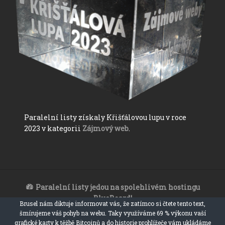
Paralelní listy získaly Křišťálovou lupu v roce
2023 v kategorii
Zájmový web
.
Paralelní listy jedou na spolehlivém hostingu
BlueBoard!
Brusel nám diktuje informovat vás, že zatímco si čtete tento text,
Paralelní listy 2017 - 2023
šmírujeme váš pohyb na webu. Taky využíváme 69 % výkonu vaší
ironický, satiristický a sarkastický zpravodajský web
grafické karty k těžbě Bitcoinů a do historie prohlížeče vám ukládáme