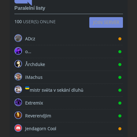
Paralelní listy
100
USER(S) ONLINE
JOIN SERVER
ADcz
o...
ᐰrchduke
iMachus
mistr světa v sekání dluhů
Extremix
ReverendJim
Jendagorn Cool