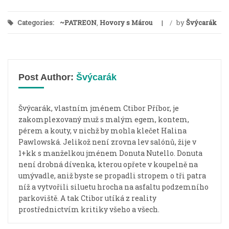
Categories:
~PATREON
,
Hovory s Márou
/
by
Švýcarák
Post Author:
Švýcarák
Švýcarák, vlastním jménem Ctibor Příbor, je
zakomplexovaný muž s malým egem, kontem,
pérem a kouty, v nichž by mohla klečet Halina
Pawlowská. Jelikož není zrovna lev salónů, žije v
1+kk s manželkou jménem Donuta Nutello. Donuta
není drobná dívenka, kterou opřete v koupelně na
umývadle, aniž byste se propadli stropem o tři patra
níž a vytvořili siluetu hrocha na asfaltu podzemního
parkoviště. A tak Ctibor utíká z reality
prostřednictvím kritiky všeho a všech.