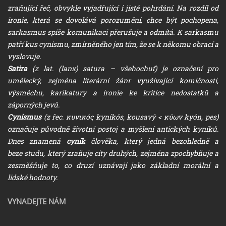
zraňující řeč, obvykle vyjadřující i jisté pohrdání. Na rozdíl od
ironie, která se dovolává porozumění, chce být pochopena,
sarkasmus spíše komunikaci přerušuje a odmítá. K sarkasmu
patří kus cynismu, zmírněného jen tím, že se k někomu obrací a
vyslovuje.
Satira
(z lat. (lanx) satura – všehochuť) je označení pro
umělecký, zejména literární žánr využívající komičnosti,
výsměchu, karikatury a ironie ke kritice nedostatků a
záporných jevů.
Cynismus
(z řec. κυνικός kynikós, kousavý < κύων kyón, pes)
označuje původně životní postoj a myšlení antických kyniků.
Dnes znamená
cynik
člověka, který jedná bezohledně a
beze studu, který zraňuje city druhých, zejména zpochybňuje a
zesměšňuje to, co druzí uznávají jako základní morální a
lidské hodnoty.
VYNADEJTE NÁM