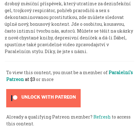
drobný měsíční příspěvek, který utratíme za dezinfekční
gel, trojkový respirátor, pohřeb prarodičů a sex s
dekontaminovanou prostitutkou, zde můžete sledovat
úplně nový, bonusový kontent. Jde o osobitou, kousavou,
často intimní tvorbu nás, autorů. Můžete se těšit na ukázky
z nově chystané knihy, depresivní deníček a dá-li Ďábel,
spustíme také pravidelné video zpravodajství v
Paralelním stylu. Díky, že jste s námi.
To view this content, you must be a member of
Paralelní's
Patreon
at $3
or more
UNLOCK WITH PATREON
Already a qualifying Patreon member?
Refresh
to access
this content.