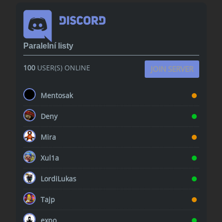
Paralelní listy
100
USER(S) ONLINE
JOIN SERVER
Mentosak
Deny
Mira
Xul1a
LordiLukas
Tajp
expo