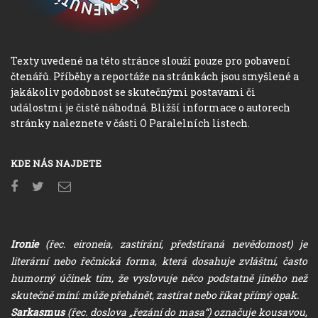
Texty uvedené na této stránce slouží pouze pro pobavení
čtenářů. Příběhy a reportáže na stránkách jsou smyšlené a
jakákoliv podobnost se skutečnými postavami či
událostmi je čistě náhodná. Bližší informace o autorech
stránky naleznete v části O Paralelních listech.
KDE NÁS NAJDETE
Ironie
(řec. eironeia, zastírání, předstíraná nevědomost) je
literární nebo řečnická forma, která dosahuje zvláštní, často
humorný účinek tím, že vyslovuje něco podstatně jiného než
skutečně míní: může přehánět, zastírat nebo říkat přímý opak.
Sarkasmus
(řec. doslova „řezání do masa“) označuje kousavou,