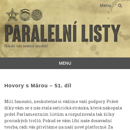
Menu
Skip
to
content
Nikdo vás nenutí myslet!
MENU
Skip
to
content
Hovory s Márou – 51. díl
Milí fanoušci, neskutečně si vážíme vaší podpory. Právě
díky vám se z nás stala satirická stránka, která nakopala
prdel Parlamentním listům a rozpulzovala tak žilky
proruských trollů. Pokud se vám líbí naše dosavadní
tvorba, rádi vás přivítáme na naší nové platformě. Za