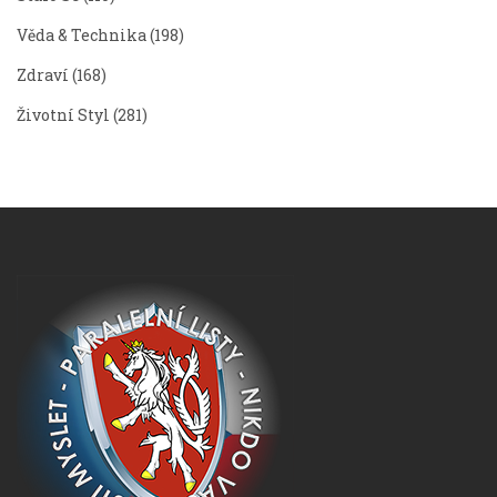
Věda & Technika
(198)
Zdraví
(168)
Životní Styl
(281)