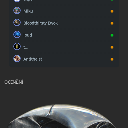
Miku
Bloodthirsty Ewok
loud
t...
Antitheist
OCENĚNÍ