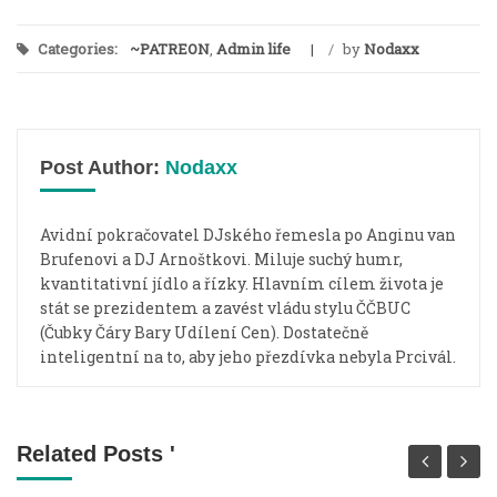
Categories:
~PATREON
,
Admin life
/
by
Nodaxx
Post Author:
Nodaxx
Avidní pokračovatel DJského řemesla po Anginu van
Brufenovi a DJ Arnoštkovi. Miluje suchý humr,
kvantitativní jídlo a řízky. Hlavním cílem života je
stát se prezidentem a zavést vládu stylu ČČBUC
(Čubky Čáry Bary Udílení Cen). Dostatečně
inteligentní na to, aby jeho přezdívka nebyla Prcivál.
Related Posts '