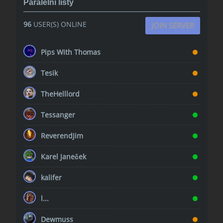
Paralelní listy
96
USER(S) ONLINE
JOIN SERVER
Pips With Thomas
Tesik
TheHelllord
Tessanger
ReverendJim
Karel Janeček
kalifer
l...
Dewmuss