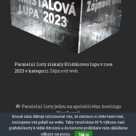
Paralelní listy získaly Křišťálovou lupu v roce
2023 v kategorii
Zájmový web
.
Paralelní listy jedou na spolehlivém hostingu
BlueBoard!
Brusel nám diktuje informovat vás, že zatímco si čtete tento text,
Paralelní listy 2017 - 2023
šmírujeme váš pohyb na webu. Taky využíváme 69 % výkonu vaší
ironický, satiristický a sarkastický zpravodajský web
grafické karty k těžbě Bitcoinů a do historie prohlížeče vám ukládáme
odkazy na porno.
Tak jo