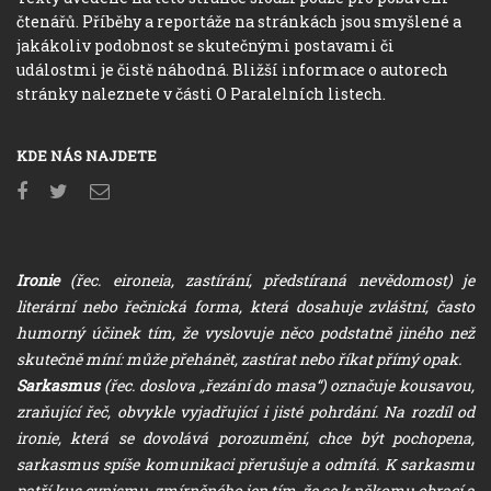
čtenářů. Příběhy a reportáže na stránkách jsou smyšlené a
jakákoliv podobnost se skutečnými postavami či
událostmi je čistě náhodná. Bližší informace o autorech
stránky naleznete v části O Paralelních listech.
KDE NÁS NAJDETE
Ironie
(řec. eironeia, zastírání, předstíraná nevědomost) je
literární nebo řečnická forma, která dosahuje zvláštní, často
humorný účinek tím, že vyslovuje něco podstatně jiného než
skutečně míní: může přehánět, zastírat nebo říkat přímý opak.
Sarkasmus
(řec. doslova „řezání do masa“) označuje kousavou,
zraňující řeč, obvykle vyjadřující i jisté pohrdání. Na rozdíl od
ironie, která se dovolává porozumění, chce být pochopena,
sarkasmus spíše komunikaci přerušuje a odmítá. K sarkasmu
patří kus cynismu, zmírněného jen tím, že se k někomu obrací a