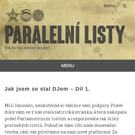
Menu
Skip
to
content
Nikdo vás nenutí myslet!
MENU
Skip
to
content
Jak jsem se stal DJem – Díl 1.
Milí fanoušci, neskutečně si vážíme vaší podpory. Právě
díky vám se z nás stala satirická stránka, která nakopala
prdel Parlamentním listům a rozpulzovala tak žilky
proruských trollů. Pokud se vám líbí naše dosavadní
tvorba, rádi vás přivítáme na naší nové platformě. Za