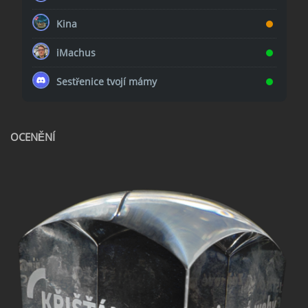
Kina
iMachus
Sestřenice tvojí mámy
OCENĚNÍ