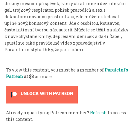
drobný měsíční příspěvek, který utratíme za dezinfekční
gel, trojkový respirátor, pohřeb prarodičů a sex s
dekontaminovanou prostitutkou, zde můžete sledovat
úplně nový, bonusový kontent. Jde o osobitou, kousavou,
často intimní tvorbu nás, autorů. Můžete se těšit na ukázky
z nově chystané knihy, depresivní deníček a dá-li Ďábel,
spustíme také pravidelné video zpravodajství v
Paralelním stylu. Díky, že jste s námi.
To view this content, you must be a member of
Paralelní's
Patreon
at $3
or more
UNLOCK WITH PATREON
Already a qualifying Patreon member?
Refresh
to access
this content.