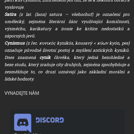
vyslovuje.
Satira
(z lat. (lanx) satura – všehochuť) je označení pro
umělecký, zejména literární žánr využívající komičnosti,
výsměchu, karikatury a ironie ke kritice nedostatků a
záporných jevů.
Cynismus
(z řec. κυνικός kynikós, kousavý < κύων kyón, pes)
označuje původně životní postoj a myšlení antických kyniků.
Dnes znamená
cynik
člověka, který jedná bezohledně a
beze studu, který zraňuje city druhých, zejména zpochybňuje a
zesměšňuje to, co druzí uznávají jako základní morální a
lidské hodnoty.
VYNADEJTE NÁM