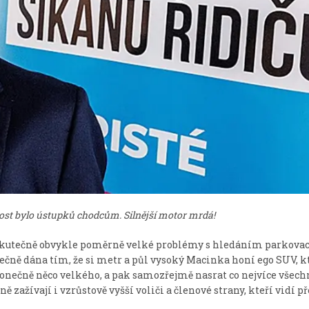
 dost bylo ústupků chodcům. Silnější motor mrdá!
skutečně obvykle poměrně velké problémy s hledáním parkova
stečně dána tím, že si metr a půl vysoký Macinka honí ego SUV, k
onečně něco velkého, a pak samozřejmě nasrat co nejvíce všech
ažívají i vzrůstově vyšší voliči a členové strany, kteří vidí př