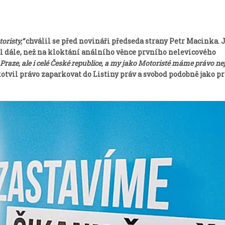
oristy,“
chválil se před novináři předseda strany Petr Macinka. 
nul dále, než na kloktání análního věnce prvního nelevicového
raze, ale i celé České republice, a my jako Motoristé máme právo ne
otvil právo zaparkovat do Listiny práv a svobod podobně jako p