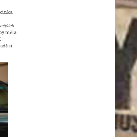
cinka,
nějších
 by měla
í
adě si