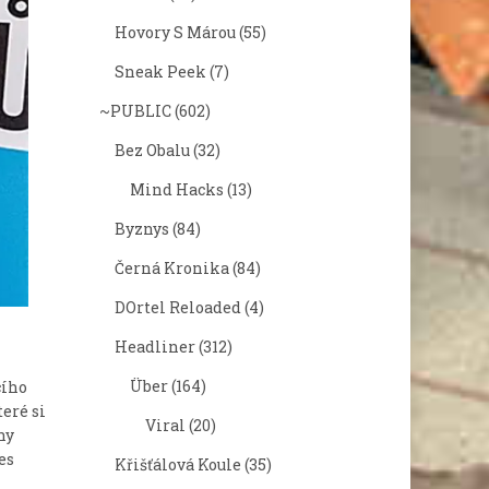
Hovory S Márou
(55)
Sneak Peek
(7)
~PUBLIC
(602)
Bez Obalu
(32)
Mind Hacks
(13)
Byznys
(84)
Černá Kronika
(84)
DOrtel Reloaded
(4)
Headliner
(312)
Über
(164)
cího
teré si
Viral
(20)
ny
es
Křišťálová Koule
(35)