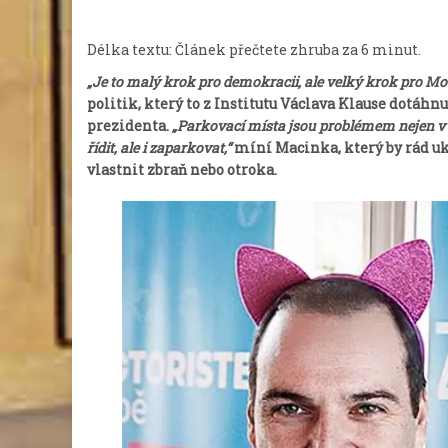
Délka textu: Článek přečtete zhruba za
6
minut.
„Je to malý krok pro demokracii, ale velký krok pro Mot
politik, který to z Institutu Václava Klause dotáh
prezidenta.
„Parkovací místa jsou problémem nejen v P
řídit, ale i zaparkovat,“
míní Macinka, který by rád uk
vlastnit zbraň nebo otroka.