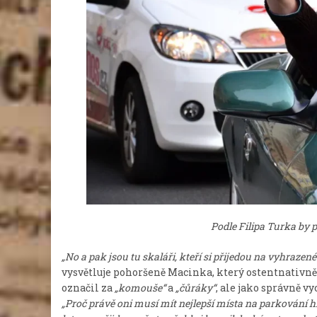
Podle Filipa Turka by 
„No a pak jsou tu skaláři, kteří si přijedou na vyhrazen
vysvětluje pohoršeně Macinka, který ostentnativně
označil za
„komouše“
a
„čůráky“
, ale jako správně 
„Proč právě oni musí mít nejlepší místa na parkování