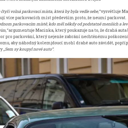
čtyři volná parkovací místa, která by byla vedle sebe,“
vysvětluje Ma
ebují více parkovacích míst především proto, že neumí parkovat.
ednom parkovacím místě; kdo měl někdy od podstatně menších a lev
ím,“
argumentuje Macinka, který poukazuje na to, že drahá auta
stor pro parkování, který nejenže zabrání nechtěnému poškozen
 tomu, aby náhodný kolemjdoucí mohl drahé auto závidět, popříp
vy
„Sem sy koupyl nové auto“
.