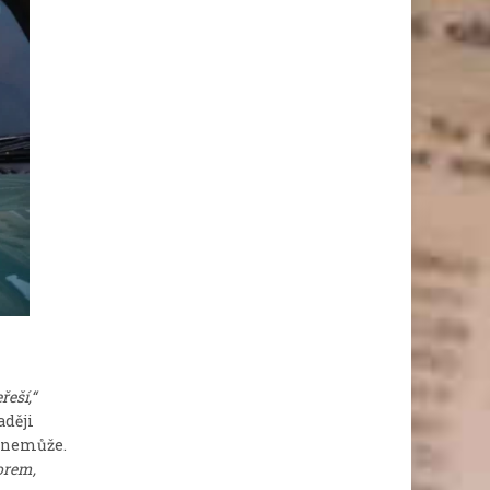
řeší,“
aději
ů nemůže.
orem,