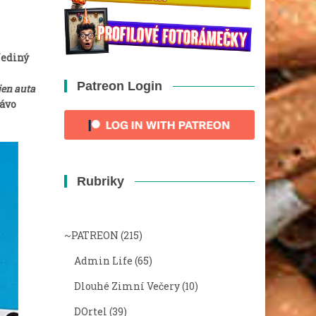
Jediný
Patreon Login
jen auta
rávo
Rubriky
~PATREON
(215)
Admin Life
(65)
Dlouhé Zimní Večery
(10)
DOrtel
(39)