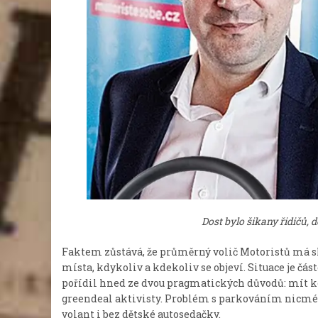
Dost bylo šikany řidičů,
Faktem zůstává, že průměrný volič Motoristů má 
místa, kdykoliv a kdekoliv se objeví. Situace je čá
pořídil hned ze dvou pragmatických důvodů: mít k
greendeal aktivisty. Problém s parkováním nicméně z
volant i bez dětské autosedačky.