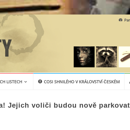
Skip
Par
to
content
CH LISTECH
COSI SHNILÉHO V KRÁLOVSTVÍ ČESKÉM
a! Jejich voliči budou nově parkova