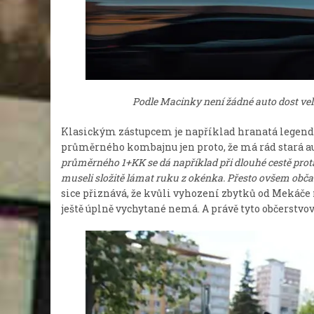
Podle Macinky není žádné auto dost vel
Klasickým zástupcem je například hranatá legenda F
průměrného kombajnu jen proto, že má rád stará aut
průměrného 1+KK se dá například při dlouhé cestě pro
museli složitě lámat ruku z okénka. Přesto ovšem občas
sice přiznává, že kvůli vyhození zbytků od Mekáče 
ještě úplně vychytané nemá. A právě tyto občerstvo