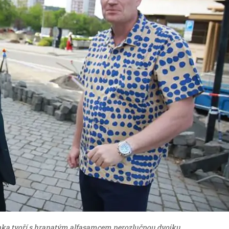
nka tvoří s hranatým alfasamcem nerozlučnou dvojku