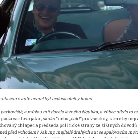
protažení v autě neměl být nedosažitelný luxus
é parkoviště, a můžou mít docela levného žigulíka, a vůbec nikdo to ne
 používá slova jako
„skalár“
nebo
„čokl“
pro všechny, které by nejr
vychovaný chlapec a předseda politické strany ze zištných důvod
 hned před vchodem? Jak my, majitelé drahých aut se spalovacím mot