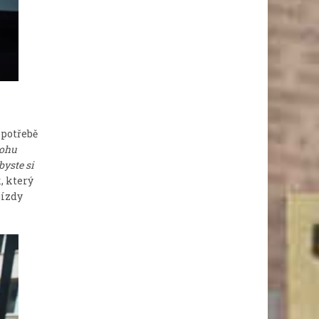
spotřebě
lohu
yste si
, který
jízdy