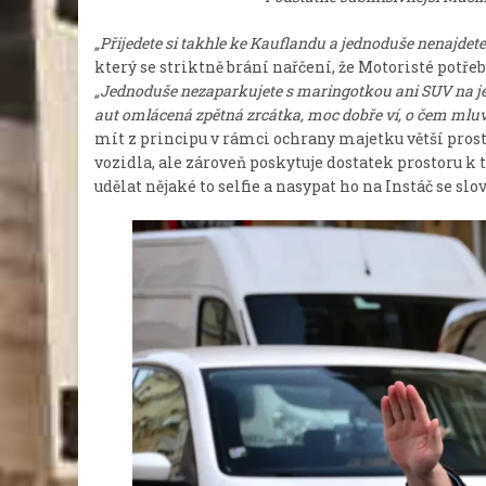
„Přijedete si takhle ke Kauflandu a jednoduše nenajdete 
který se striktně brání nařčení, že Motoristé potř
„Jednoduše nezaparkujete s maringotkou ani SUV na j
aut omlácená zpětná zrcátka, moc dobře ví, o čem mluv
mít z principu v rámci ochrany majetku větší pro
vozidla, ale zároveň poskytuje dostatek prostoru k
udělat nějaké to selfie a nasypat ho na Instáč se slo