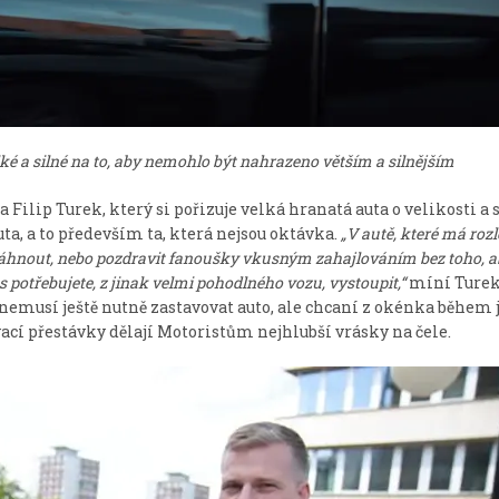
ké a silné na to, aby nemohlo být nahrazeno větším a silnějším
ilip Turek, který si pořizuje velká hranatá auta o velikosti a 
a, a to především ta, která nejsou oktávka.
„V autě, které má roz
táhnout, nebo pozdravit fanoušky vkusným zahajlováním bez toho, ab
 potřebujete, z jinak velmi pohodlného vozu, vystoupit,“
míní Turek
nemusí ještě nutně zastavovat auto, ale chcaní z okénka během 
vací přestávky dělají Motoristům nejhlubší vrásky na čele.